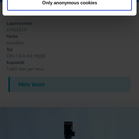
Only anonymous cookies
Grundfos CR5-7 A-A-A-E-HQQE
Lagernummer
STN16159
Marke
Grundfos
Typ
CR5-7 A-A-A-E-HQQE
Kapazität
5.800 liter per hour
Mehr lesen