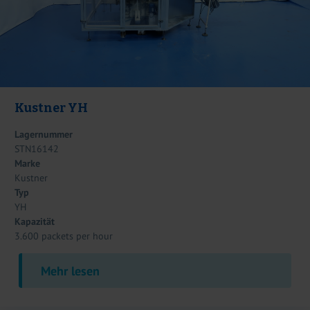
Kustner YH
Lagernummer
STN16142
Marke
Kustner
Typ
YH
Kapazität
3.600 packets per hour
Mehr lesen