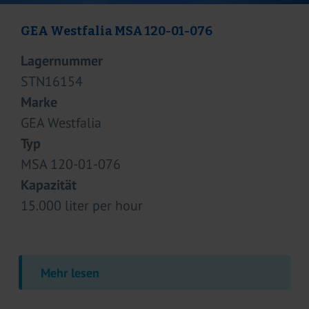
Benhil 8345
Lagernummer
STN16220
Marke
Benhil
Typ
8345
Kapazität
4.800 packets per hour
Mehr lesen