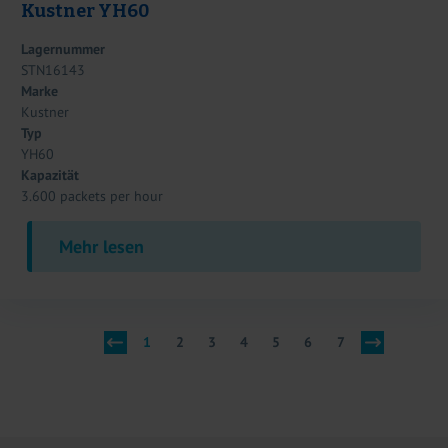
Kustner YH60
Lagernummer
STN16143
Marke
Kustner
Typ
YH60
Kapazität
3.600 packets per hour
Mehr lesen
1
2
3
4
5
6
7