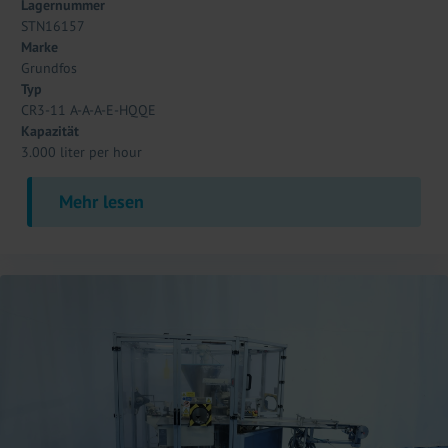
Lagernummer
STN16157
Marke
Grundfos
Typ
CR3-11 A-A-A-E-HQQE
Kapazität
3.000 liter per hour
Mehr lesen