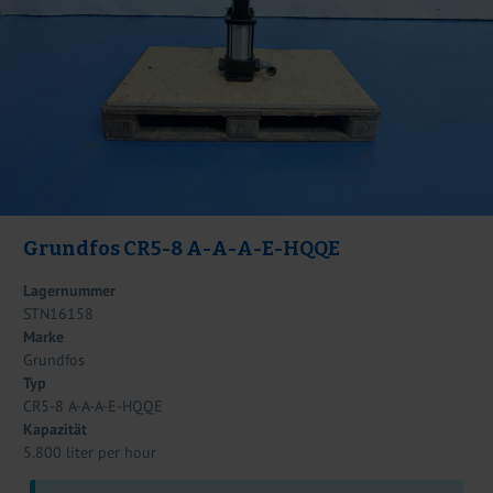
Grundfos CR5-8 A-A-A-E-HQQE
Lagernummer
STN16158
Marke
Grundfos
Typ
CR5-8 A-A-A-E-HQQE
Kapazität
5.800 liter per hour