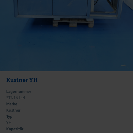
Kustner YH
Lagernummer
STN16144
Marke
Kustner
Typ
YH
Kapazität