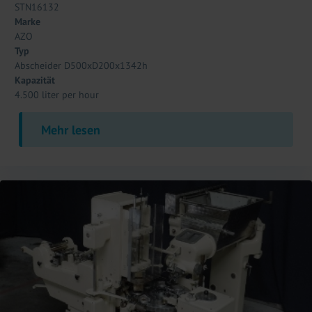
STN16132
Marke
AZO
Typ
Abscheider D500xD200x1342h
Kapazität
4.500 liter per hour
Mehr lesen