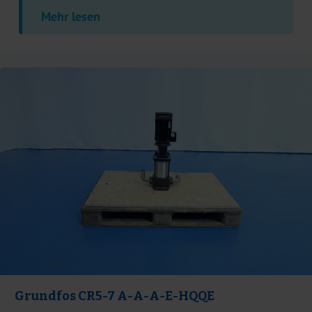
Mehr lesen
Grundfos CR5-7 A-A-A-E-HQQE