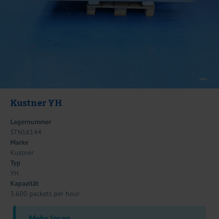
Kustner YH
Lagernummer
STN16144
Marke
Kustner
Typ
YH
Kapazität
3.600 packets per hour
Mehr lesen