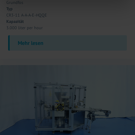
Grundfos
Typ
CR3-11 A-A-A-E-HQQE
Kapazität
3.000 liter per hour
Mehr lesen