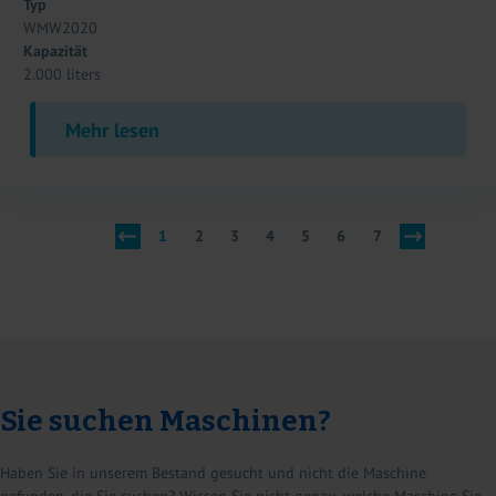
Typ
WMW2020
Kapazität
2.000 liters
Mehr lesen
1
2
3
4
5
6
7
Sie suchen Maschinen?
Haben Sie in unserem Bestand gesucht und nicht die Maschine
gefunden, die Sie suchen? Wissen Sie nicht genau, welche Maschine Sie