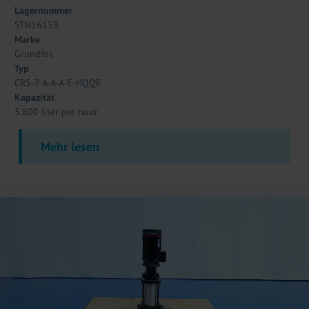
Lagernummer
STN16159
Marke
Grundfos
Typ
CR5-7 A-A-A-E-HQQE
Kapazität
5.800 liter per hour
Mehr lesen