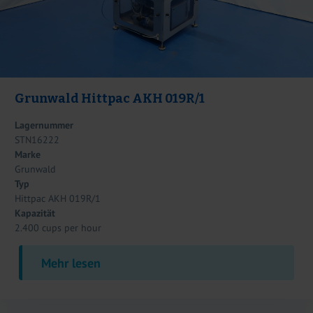
Grunwald Hittpac AKH 019R/1
Lagernummer
STN16222
Marke
Grunwald
Typ
Hittpac AKH 019R/1
Kapazität
2.400 cups per hour
Mehr lesen