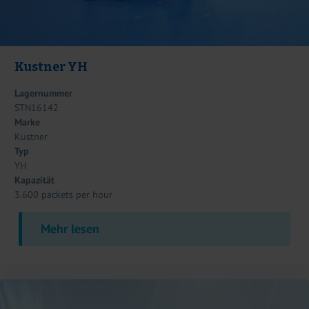
Kustner YH
Lagernummer
STN16142
Marke
Kustner
Typ
YH
Kapazität
3.600 packets per hour
Mehr lesen