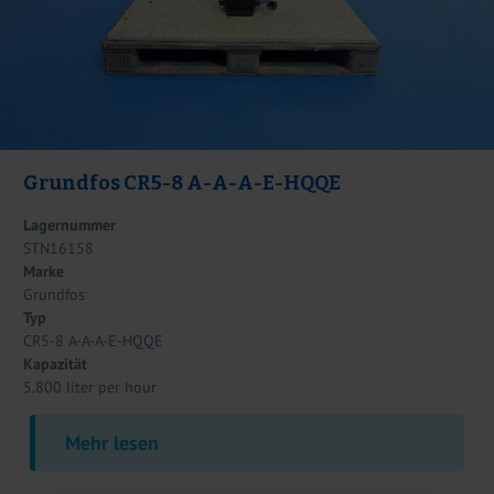
Grundfos CR5-8 A-A-A-E-HQQE
Lagernummer
STN16158
Marke
Grundfos
Typ
CR5-8 A-A-A-E-HQQE
Kapazität
5.800 liter per hour
Mehr lesen