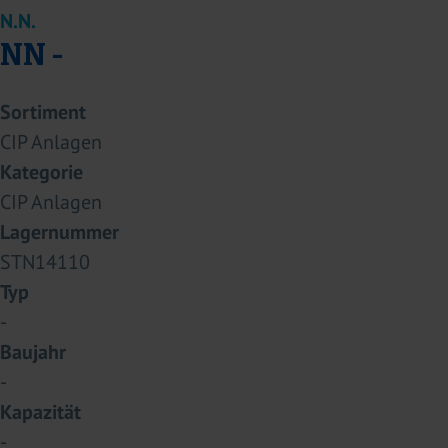
N.N.
NN -
Sortiment
CIP Anlagen
Kategorie
CIP Anlagen
Lagernummer
STN14110
Typ
-
Baujahr
-
Kapazität
-