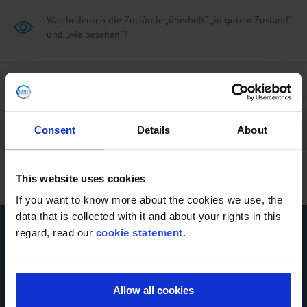
Was bedeuten die Zustände „überholt“, „in gutem Zustand“
und „wie besehen“?
Kann ich Gebrauchtmaschinen vertrauen?
Kann LDFE auch Neumaschinen anbieten?
Consent
Details
About
This website uses cookies
If you want to know more about the cookies we use, the
data that is collected with it and about your rights in this
regard, read our
cookie statement
.
Kontaktiere uns!
Name der Firma
Allow all cookies