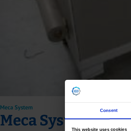
Meca System
Consent
Meca Systems 200
This website uses cookies