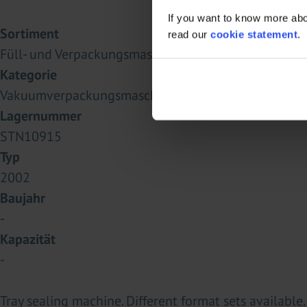
If you want to know more abou
Sortiment
read our
cookie statement
.
Füll- und Verpackungsmaschinen
Kategorie
Vakuumverpackungsmaschinen
Lagernummer
STN10915
Typ
2002
Baujahr
-
Kapazität
-
Tray sealing machine. Different format sets available.