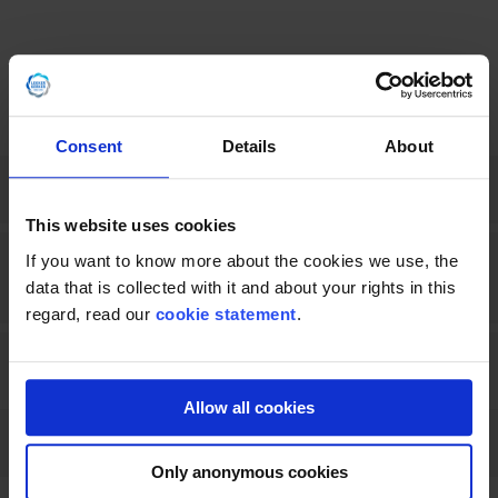
Consent
Details
About
Kann LDFE mir bei der Installation helfen?
This website uses cookies
If you want to know more about the cookies we use, the
Was bedeuten die Zustände „überholt“, „in gutem Zustand“
data that is collected with it and about your rights in this
und „wie besehen“?
regard, read our
cookie statement
.
Kann ich Gebrauchtmaschinen vertrauen?
Allow all cookies
Kann LDFE auch Neumaschinen anbieten?
Only anonymous cookies