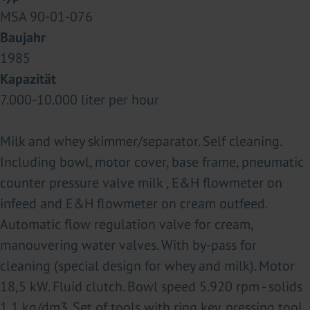
MSA 90-01-076
Baujahr
1985
Kapazität
7.000-10.000 liter per hour
Milk and whey skimmer/separator. Self cleaning.
Including bowl, motor cover, base frame, pneumatic
counter pressure valve milk , E&H flowmeter on
infeed and E&H flowmeter on cream outfeed.
Automatic flow regulation valve for cream,
manouvering water valves. With by-pass for
cleaning (special design for whey and milk). Motor
18,5 kW. Fluid clutch. Bowl speed 5.920 rpm - solids
1,1 kg/dm3. Set of tools with ring key, pressing tool