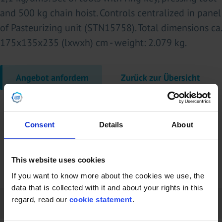
and 500 kg chain hoist. Controls centralized in panel
of Pasteurizing unit (STN15758). Total dimensions ca.
175x135x235 (lxwxh) cm - weight: 2.079 kg.
Angebot anfordern
Zurück zur Übersicht
Consent
Details
About
This website uses cookies
If you want to know more about the cookies we use, the
data that is collected with it and about your rights in this
regard, read our
cookie statement
.
Kann LDFE mir bei der Installation helfen?