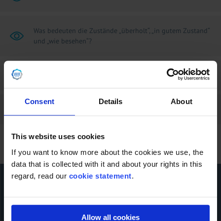
Was bedeuten die Zustände „überholt“, „in gutem Zustand“
und „wie besehen“?
Kann ich Gebrauchtmaschinen vertrauen?
Consent
Details
About
Kann LDFE auch Neumaschinen anbieten?
This website uses cookies
If you want to know more about the cookies we use, the
data that is collected with it and about your rights in this
regard, read our
cookie statement
.
Kontaktiere uns!
Allow all cookies