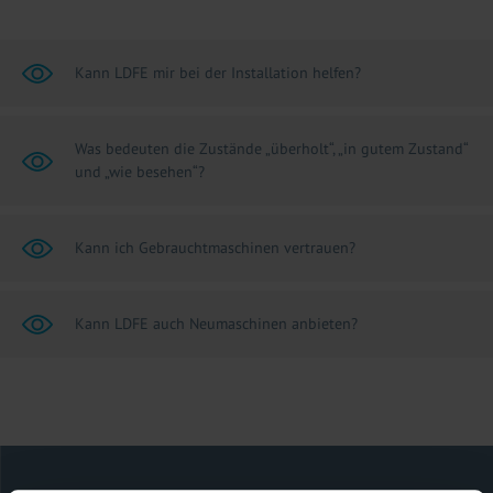
Kann LDFE mir bei der Installation helfen?
Was bedeuten die Zustände „überholt“, „in gutem Zustand“
und „wie besehen“?
Kann ich Gebrauchtmaschinen vertrauen?
Kann LDFE auch Neumaschinen anbieten?