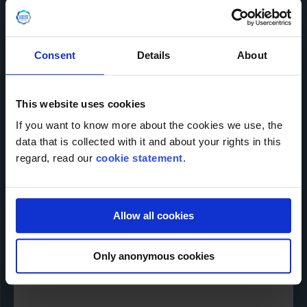
Kontaktiere uns!
Name der Firma
Consent
Details
About
Name
*
This website uses cookies
If you want to know more about the cookies we use, the
data that is collected with it and about your rights in this
E-mail
*
regard, read our
cookie statement
.
Telefonnummer
*
Allow all cookies
Nachricht
Only anonymous cookies