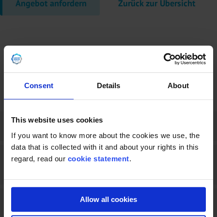
Angebot anfordern
Zurück zur Übersicht
Consent
Details
About
This website uses cookies
Kann LDFE mir bei der Installation helfen?
If you want to know more about the cookies we use, the
data that is collected with it and about your rights in this
regard, read our
cookie statement
.
Was bedeuten die Zustände „überholt“, „in gutem Zustand“
und „wie besehen“?
Allow all cookies
Kann ich Gebrauchtmaschinen vertrauen?