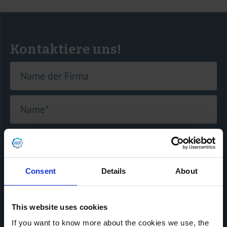
Kontaktiere uns!
Name der Firma
Name
*
E-mail
*
Consent
Details
About
Telefonnummer
*
This website uses cookies
Nachricht
If you want to know more about the cookies we use, the